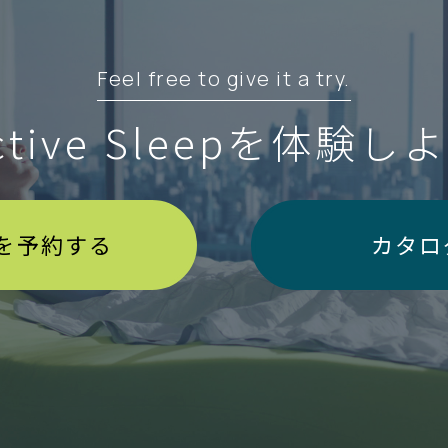
Feel free to give it a try.
ctive Sleepを
体験しよ
を予約する
カタロ