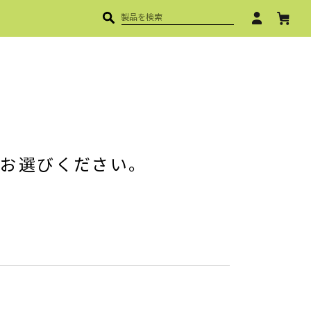
T TOOL
カ
タ
ロ
グ
ダ
ウ
ン
ロ
ー
をお選びください。
ド
取
扱
説
明
書
ダ
ウ
ン
ロ
ー
ド