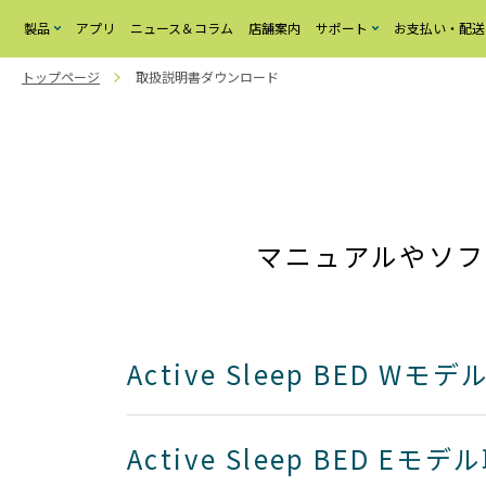
製品
アプリ
ニュース＆コラム
店舗案内
サポート
お支払い・配送
トップページ
取扱説明書ダウンロード
Active Sleep BED
Active Sleep
よ
く
MATTRESS
あ
る
ご
質
問
お
問
マニュアルやソフ
い
合
わ
せ
Active Sleep BED Wモ
Active Sleep BED Eモ