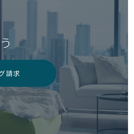
う
グ請求