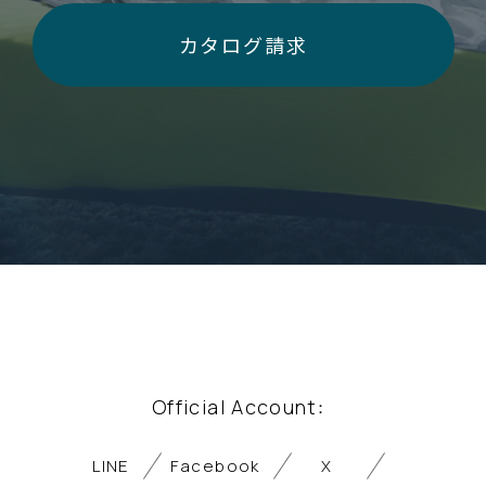
カタログ請求
Official Account
：
LINE
Facebook
X