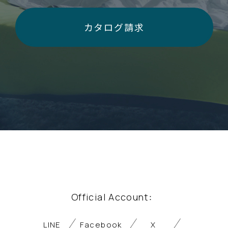
カタログ請求
Official Account
：
LINE
Facebook
X