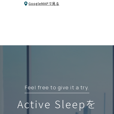
GoogleMAPで見る
Feel free to give it a try.
Active Sleepを