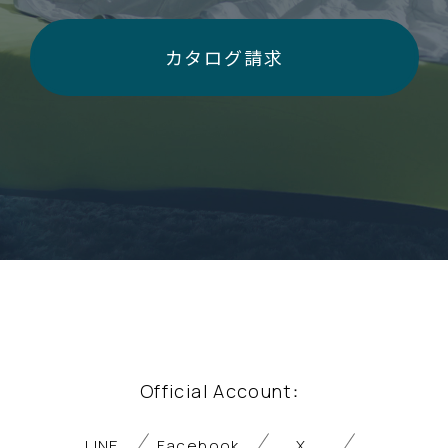
カタログ請求
Official Account
：
LINE
Facebook
X