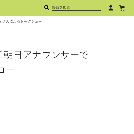
有紀さんによるトークショー
T TOOL
カ
タ
ロ
グ
レビ朝日アナウンサーで
ダ
ウ
ン
ロ
ョー
ー
ド
取
扱
説
明
書
ダ
ウ
ン
ロ
ー
ド