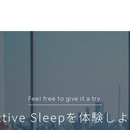
Feel free to give it a try.
ctive Sleepを
体験しよ