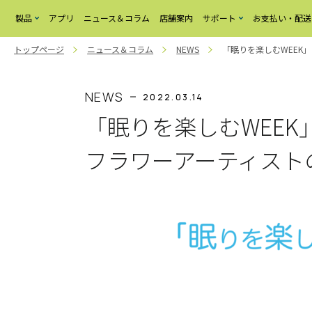
製品
アプリ
ニュース＆コラム
店舗案内
サポート
お支払い・配送
トップページ
ニュース＆コラム
NEWS
「眠りを楽しむWEEK
Active Sleep BED
Active Sleep
よ
く
MATTRESS
あ
る
NEWS
2022.03.14
ご
質
「眠りを楽しむWEEK
問
お
フラワーアーティスト
問
い
合
わ
せ