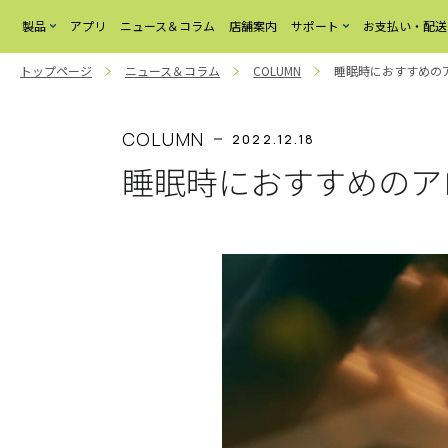
製品
アプリ
ニュース＆コラム
店舗案内
サポート
お支払い・配送
トップページ
ニュース＆コラム
COLUMN
睡眠時におすすめの
Active Sleep BED
Active Sleep
よ
く
MATTRESS
あ
る
COLUMN
2022.12.18
ご
質
睡眠時におすすめのア
問
お
問
い
合
わ
せ