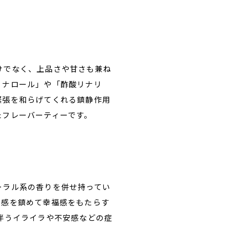
けでなく、上品さや甘さも兼ね
リナロール」や「酢酸リナリ
緊張を和らげてくれる鎮静作用
たフレーバーティーです。
ーラル系の香りを併せ持ってい
安感を鎮めて幸福感をもたらす
伴うイライラや不安感などの症