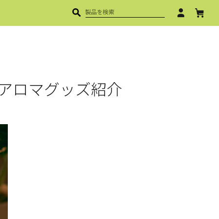
T TOOL
カ
タ
ロ
グ
アロマグッズ紹介
ダ
ウ
ン
ロ
ー
ド
取
扱
説
明
書
ダ
ウ
ン
ロ
ー
ド